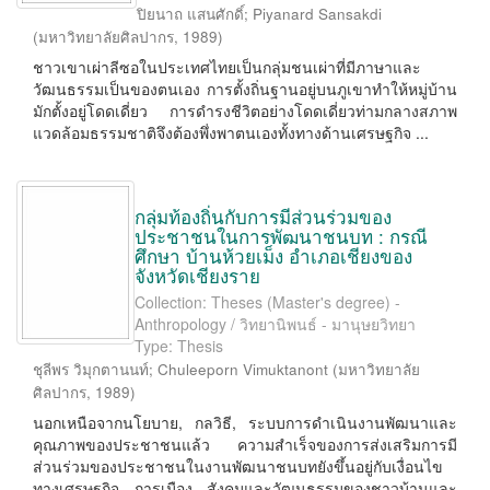
ปิยนาถ แสนศักดิ์
;
Piyanard Sansakdi
(
มหาวิทยาลัยศิลปากร
,
1989
)
ชาวเขาเผ่าลีซอในประเทศไทยเป็นกลุ่มชนเผ่าที่มีภาษาและ
วัฒนธรรมเป็นของตนเอง การตั้งถิ่นฐานอยู่บนภูเขาทำให้หมู่บ้าน
มักตั้งอยู่โดดเดี่ยว การดำรงชีวิตอย่างโดดเดี่ยวท่ามกลางสภาพ
แวดล้อมธรรมชาติจึงต้องพึ่งพาตนเองทั้งทางด้านเศรษฐกิจ ...
กลุ่มท้องถิ่นกับการมีส่วนร่วมของ
ประชาชนในการพัฒนาชนบท : กรณี
ศึกษา บ้านห้วยเม็ง อำเภอเชียงของ
จังหวัดเชียงราย
Collection: Theses (Master's degree) -
Anthropology / วิทยานิพนธ์ - มานุษยวิทยา
Type: Thesis
ชุลีพร วิมุกตานนท์
;
Chuleeporn Vimuktanont
(
มหาวิทยาลัย
ศิลปากร
,
1989
)
นอกเหนือจากนโยบาย, กลวิธี, ระบบการดำเนินงานพัฒนาและ
คุณภาพของประชาชนแล้ว ความสำเร็จของการส่งเสริมการมี
ส่วนร่วมของประชาชนในงานพัฒนาชนบทยังขึ้นอยู่กับเงื่อนไข
ทางเศรษฐกิจ การเมือง สังคมและวัฒนธรรมของชาวบ้านและ