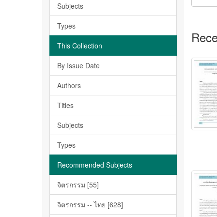
Subjects
Types
Rece
This Collection
By Issue Date
Authors
Titles
Subjects
Types
Recommended Subjects
จิตรกรรม [55]
จิตรกรรม -- ไทย [628]