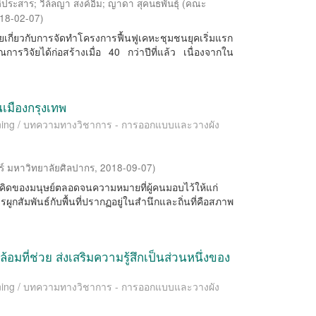
ติประสาร
;
วิล์ลญา สงค์อิ่ม
;
ญาดา สุคนธพันธุ์
(
คณะ
18-02-07
)
ัยเกี่ยวกับการจัดทำโครงการฟื้นฟูเคหะชุมชนยุคเริ่มแรก
ารวิจัยได้ก่อสร้างเมื่อ 40 กว่าปีที่แล้ว เนื่องจากใน
นเมืองกรุงเทพ
lanning / บทความทางวิชาการ - การออกแบบและวางผัง
 มหาวิทยาลัยศิลปากร
,
2018-09-07
)
ามคิดของมนุษย์ตลอดจนความหมายที่ผู้คนมอบไว้ให้แก่
รผูกสัมพันธ์กับพื้นที่ปรากฏอยู่ในสำนึกและถิ่นที่คือสภาพ
ี่ช่วย ส่งเสริมความรู้สึกเป็นส่วนหนึ่งของ
lanning / บทความทางวิชาการ - การออกแบบและวางผัง