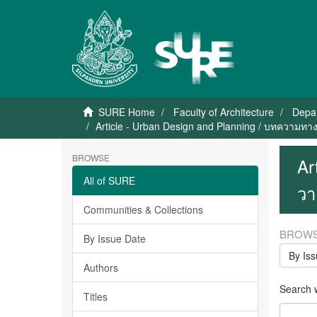
SURE Home
Faculty of Architecture
Depar
Article - Urban Design and Planning / บทความท
BROWSE
Ar
All of SURE
วา
Communities & Collections
BROWS
By Issue Date
By Is
Authors
Search wi
Titles