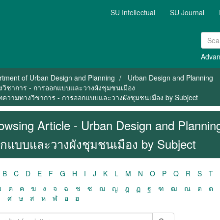
SU Intellectual
SU Journal
Advan
tment of Urban Design and Planning
Urban Design and Planning
ทางวิชาการ - การออกแบบและวางผังชุมชนเมือง
/ บทความทางวิชาการ - การออกแบบและวางผังชุมชนเมือง by Subject
owsing Article - Urban Design and Planni
กแบบและวางผังชุมชนเมือง by Subject
B
C
D
E
F
G
H
I
J
K
L
M
N
O
P
Q
R
S
T
ฃ
ค
ฅ
ฆ
ง
จ
ฉ
ช
ซ
ฌ
ญ
ฎ
ฏ
ฐ
ฑ
ฒ
ณ
ด
ต
ว
ศ
ษ
ส
ห
ฬ
อ
ฮ