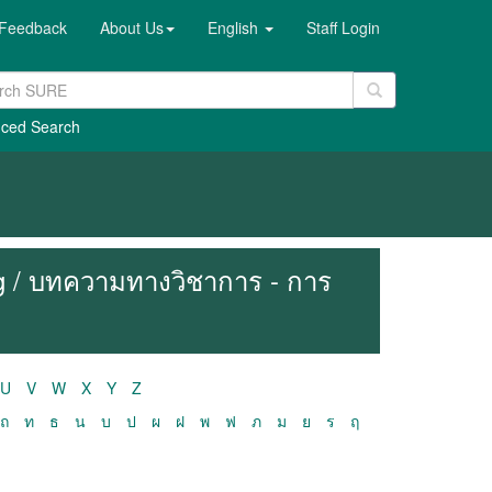
Feedback
About Us
English
Staff Login
ced Search
ng / บทความทางวิชาการ - การ
U
V
W
X
Y
Z
ถ
ท
ธ
น
บ
ป
ผ
ฝ
พ
ฟ
ภ
ม
ย
ร
ฤ