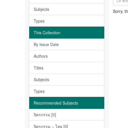
Subjects
Sorry, t
Types
This Collection
By Issue Date
Authors
Titles
Subjects
Types
Recommended Subjects
จิตรกรรม [0]
จิตรกรรม -- ไทย [0]