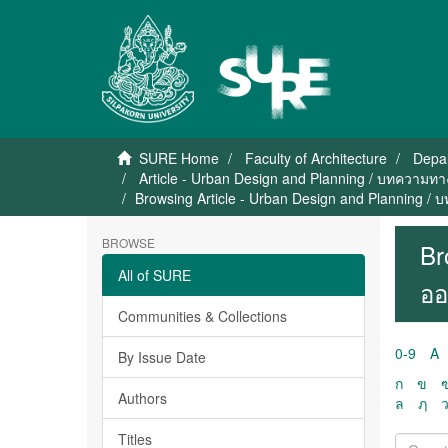
SURE Home
Faculty of Architecture
Depar
Article - Urban Design and Planning / บทความ
Browsing Article - Urban Design and Planning 
BROWSE
Br
All of SURE
ออ
Communities & Collections
0-9
A
By Issue Date
ก
ข
Authors
ล
ฦ
Titles