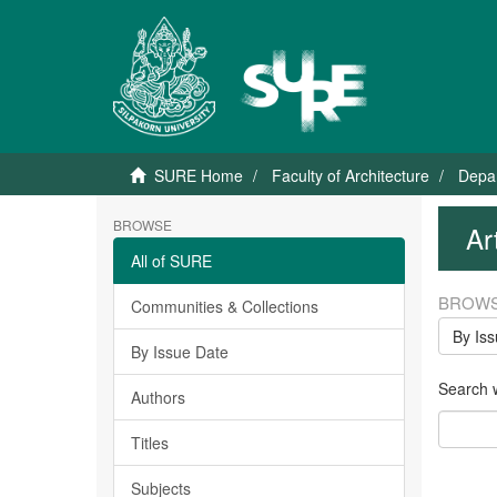
SURE Home
Faculty of Architecture
Depar
BROWSE
Ar
All of SURE
BROWS
Communities & Collections
By Is
By Issue Date
Search wi
Authors
Titles
Subjects