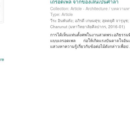
เถรอดเพล จากของเล่นเป็นศาลา
Collection: Article - Architecture / บทควา
Type: Article
วีระ อินพันทัง
;
อภิรดี เกษมศุข
;
สุคตยุติ จารุนุช
Charunut
(
มหาวิทยาลัยศิลปากร
,
2016-01
)
การได้เห็นแท่นตั้งศพในงานสวดพระอภิธรรมที
แบบเถรอดเพล ก่อให้เกิดแรงบันดาลใจอันเป
แสวงหาความรู้เกี่ยวกับข้อต่อไม้ดังกล่าวเพื่อป .
re