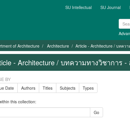
SU Intellectual
SU Journal
Advan
tment of Architecture
Architecture
Article - Architecture / บทค
ticle - Architecture / บทความทางวิชาการ 
E BY
sue Date
Authors
Titles
Subjects
Types
thin this collection:
Go