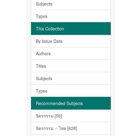
Subjects
Types
This Collection
By Issue Date
Authors
Titles
Subjects
Types
Recommended Subjects
จิตรกรรม [55]
จิตรกรรม -- ไทย [628]