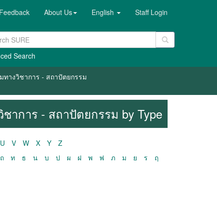
Feedback
About Us
English
Staff Login
ced Search
ความทางวิชาการ - สถาปัตยกรรม
งวิชาการ - สถาปัตยกรรม by Type
U
V
W
X
Y
Z
ถ
ท
ธ
น
บ
ป
ผ
ฝ
พ
ฟ
ภ
ม
ย
ร
ฤ