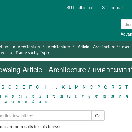
SU Intellectual
SU Journal
Advan
tment of Architecture
Architecture
Article - Architecture / บท
การ - สถาปัตยกรรม by Type
owsing Article - Architecture / บทความทา
B
C
D
E
F
G
H
I
J
K
L
M
N
O
P
Q
R
S
T
ฃ
ค
ฅ
ฆ
ง
จ
ฉ
ช
ซ
ฌ
ญ
ฎ
ฏ
ฐ
ฑ
ฒ
ณ
ด
ต
ว
ศ
ษ
ส
ห
ฬ
อ
ฮ
Go
here are no results for this browse.