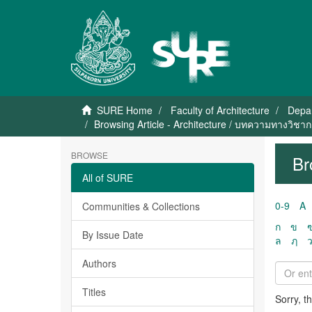
SURE Home
Faculty of Architecture
Depar
Browsing Article - Architecture / บทความทางวิชา
BROWSE
Br
All of SURE
0-9
A
Communities & Collections
ก
ข
By Issue Date
ล
ฦ
Authors
Titles
Sorry, t