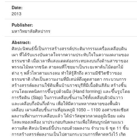
Date:
2013
Publisher:
มหาวิทยาลัยศิลปากร
Abstract:
ศิลปะนิพนธ์นี้เป็นการสร้างสรรค์ประติมากรรมเครื่องเคลือบดิน
เผา ที่ได้รับแรงบันดาลใจจากความประทับใจในความงดงามของ
ธรรมชาติ เมื่อเวลาที่แสงแดดส่องกระทบลงบนกิ่งด้านสาขาของ
พรรณไม้หลากชนิด สายลมที่โชยมาเป็นระยะพาต้นไม้ดอกไม้
ต่าง ๆ พลิ้วไหวตามแรงลม ทำให้รู้สึกถึง ความมีชีวิตชีวาของ
ธรรมชาติ เกิดเป็นความงามที่มีเสน่ห์ดึงดูดสายตา กระบวนการ
สร้างสรรค์ผลงานใช้ดินพื้นบ้านราชบุรีที่มีเนื้อดินสีส้ม สร้างชิ้น
งานโดยเทคนิคการขึ้นรูปด้วยมือ (Hand forming) และขึ้นรูปโดย
การรีดดิน (Slap) ในการเคลือบชิ้นงานใช้ทั้งเคลือบผิวมันวาว
และเคลือบกึ่งมันกึ่งด้าน เพื่อให้มีความหลากหลายของพื้นผิว
เคลือบ เผาเคลือบชิ้นงานที่อุณหภูมิ 1050 – 1100 องศาเซลเซียส
ผลงานที่ผ่านการเคลือบแล้ว ได้นำวัสดุพวกลวดอลูมิเนียม แผ่น
โลหะทองเหลือง มาประกอบกับผลงานเพื่อให้สมบูรณ์ตามแนว
ความคิด ศิลปะนิพนธ์นี้ประกอบด้วยผลงาน จำนวน 6 ชุด 11 ชิ้น
การสร้างสรรค์ผลงานเป็นไปตามกระบวนการที่คาดหวังไว้ เกิด