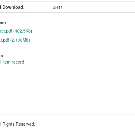
l Download:
2411
pen
act.pdf (482.5Kb)
xt.pdf (2.198Mb)
ta
l item record
ll Rights Reserved.