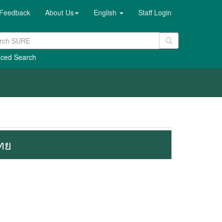
Feedback
About Us
English
Staff Login
ced Search
ทย