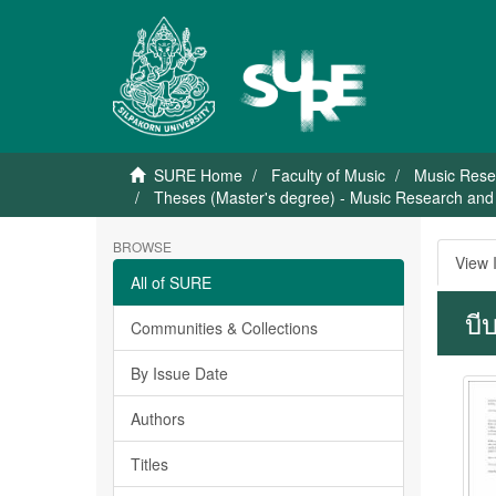
SURE Home
Faculty of Music
Music Rese
Theses (Master's degree) - Music Research and 
BROWSE
View 
All of SURE
บี
Communities & Collections
By Issue Date
Authors
Titles