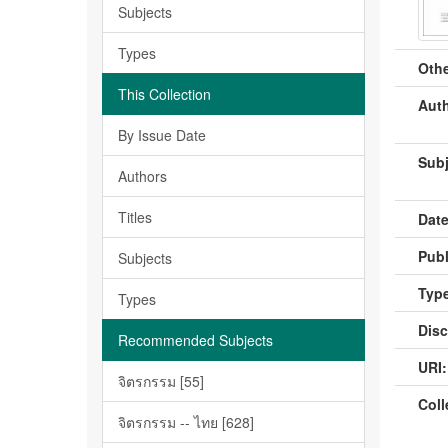
Subjects
Types
Othe
This Collection
Auth
By Issue Date
Subj
Authors
Titles
Date
Publ
Subjects
Type
Types
Disc
Recommended Subjects
URI:
จิตรกรรม [55]
Coll
จิตรกรรม -- ไทย [628]