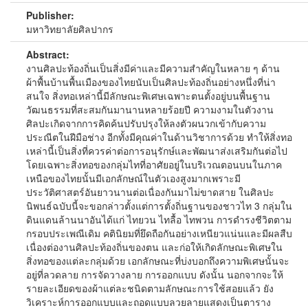
Publisher:
มหาวิทยาลัยศิลปากร
Abstract:
งานศิลปะท้องถิ่นเป็นสิ่งมีค่าและมีความสำคัญในหลาย ๆ ด้าน
ผ้าพื้นบ้านพื้นเมืองของไทยนับเป็นศิลปะท้องถิ่นอย่างหนึ่งที่น่า
สนใจ สิ่งทอเหล่านี้มีลักษณะพิเศษเฉพาะตนตั้งอยู่บนพื้นฐาน
วัฒนธรรมที่สะสมกันมานานหลายร้อยปี ความงามในตัวงาน
ศิลปะเกิดจากการคิดค้นปรับปรุงให้ลงตัวผนวกเข้ากับความ
ประณีตในฝีมือช่าง อีกทั้งมีคุณค่าในด้านวิชาการด้วย ทำให้สิ่งทอ
เหล่านี้เป็นสิ่งที่ควรค่าต่อการอนุรักษ์และพัฒนาส่งเสริมกันต่อไป
โดยเฉพาะสิ่งทอของกลุ่มไทที่อาศัยอยู่ในบริเวณตอนบนในภาค
เหนือของไทยนั้นมีเอกลักษณ์ในตัวเองสูงมากเพราะมี
ประวัติศาสตร์อันยาวนานต่อเนื่องกันมาไม่ขาดสาย ในศิลปะ
นิพนธ์ฉบับนี้จะขอกล่าวตั้งแต่การตั้งถิ่นฐานของชาวไท 3 กลุ่มใน
ดินแดนล้านนาอันได้แก่ ไทยวน ไทลื้อ ไทพวน การดำรงชีวิตตาม
กรอบประเพณีเดิม คตินิยมที่ยึดถือกันอย่างเหนียวแน่นและมีผลสืบ
เนื่องต่องานศิลปะท้องถิ่นของตน และก่อให้เกิดลักษณะพิเศษใน
สิ่งทอของแต่ละกลุ่มด้วย เอกลักษณะที่บ่งบอกถึงความพิเศษนั้นจะ
อยู่ที่ลวดลาย การจัดวางลาย การออกแบบ ดังนั้น นอกจากจะให้
รายละเอียดของผ้าแต่ละชนิดตามลักษณะการใช้สอยแล้ว ยัง
วิเคราะห์การออกแบบและถอดแบบลวยลายแสดงเป็นตาราง