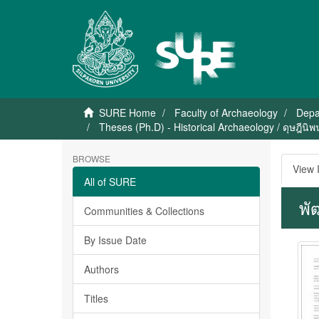
SURE Home
Faculty of Archaeology
Depa
Theses (Ph.D) - Historical Archaeology / ดุษฎีนิ
BROWSE
View 
All of SURE
พั
Communities & Collections
By Issue Date
Authors
Titles