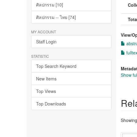
ศิลปกรรม [10]
Coll
ศิลปกรรม -- ไทย [74]
Tota
MY ACCOUNT
View/
O
Staff Login
abstr
fullte
STATISTIC
Top Search Keyword
Metada
Show ful
New Items
Top Views
Rel
Top Downloads
Showing 