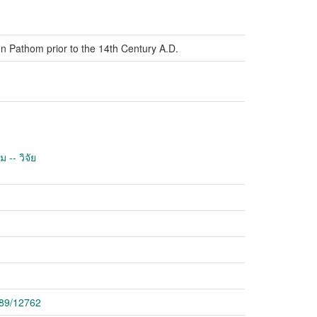
n Pathom prior to the 14th Century A.D.
-- วิจัย
789/12762