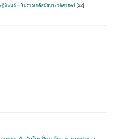
ุษฎีนิพนธ์ – โบราณคดีสมัยประวัติศาสตร์
[22]
ษาตลาดนัดวัดใหม่ปิ่นเกลียว ต. นครปฐม อ.