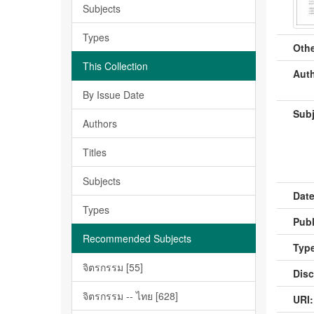
Subjects
Types
Othe
This Collection
Auth
By Issue Date
Subj
Authors
Titles
Subjects
Date
Types
Publ
Recommended Subjects
Type
จิตรกรรม [55]
Disc
จิตรกรรม -- ไทย [628]
URI: