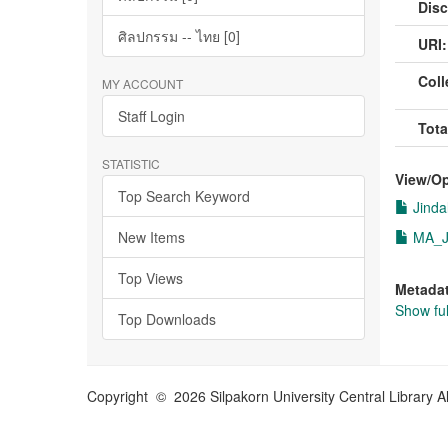
Disc
ศิลปกรรม -- ไทย [0]
URI:
Coll
MY ACCOUNT
Staff Login
Tota
STATISTIC
View/
O
Top Search Keyword
Jinda
New Items
MA_Ji
Top Views
Metada
Show ful
Top Downloads
Copyright © 2026 Silpakorn University Central Library A