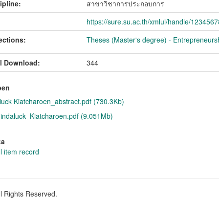
ipline:
สาขาวิชาการประกอบการ
https://sure.su.ac.th/xmlui/handle/123456
ections:
Theses (Master's degree) - Entrepreneurs
l Download:
344
pen
luck Kiatcharoen_abstract.pdf (730.3Kb)
ndaluck_Kiatcharoen.pdf (9.051Mb)
ta
l item record
ll Rights Reserved.