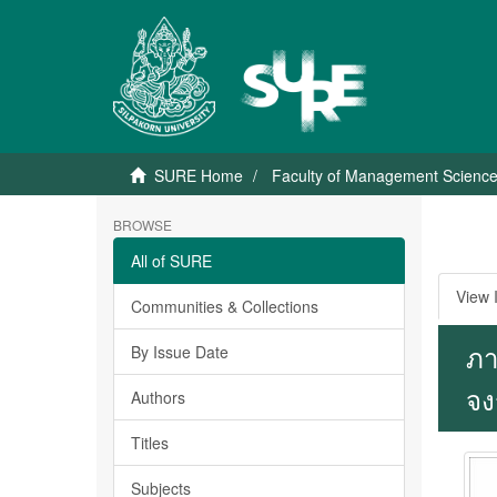
SURE Home
Faculty of Management Scienc
BROWSE
All of SURE
View 
Communities & Collections
ภา
By Issue Date
จง
Authors
Titles
Subjects