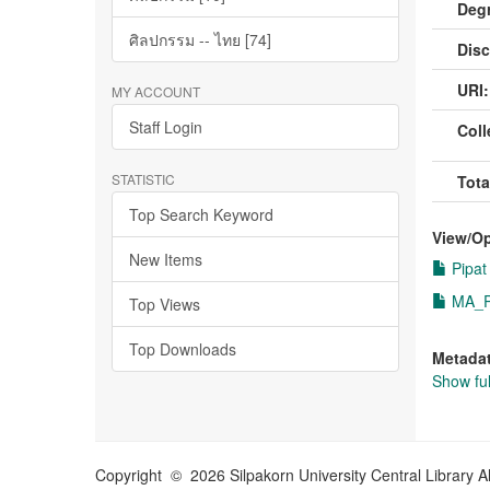
Deg
ศิลปกรรม -- ไทย [74]
Disc
URI:
MY ACCOUNT
Staff Login
Coll
STATISTIC
Tota
Top Search Keyword
View/
O
New Items
Pipat
MA_Pi
Top Views
Top Downloads
Metada
Show ful
Copyright © 2026 Silpakorn University Central Library A