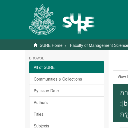
SURE Home
Faculty of Management Scienc
BROWSE
All of SURE
View 
Communities & Collections
กา
By Issue Date
:|
Authors
กร
Titles
Subjects