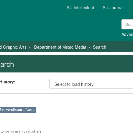
SU Intellectual
SU Journal
Advan
nd Graphic Arts
Department of Mixed Media
Search
arch
History:
ศิลปกรรมสื่อผสม -- ไทย ×
wing items 1-10 of 10