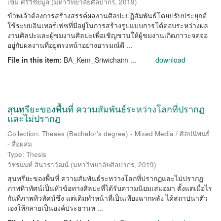
เข้ม ศรีวิชัยมูล
(
มหาวิทยาลัยศิลปากร
,
2019
)
ข้าพเจ้าต้องการสร้างสรรค์ผลงานศิลปะปฏิสัมพันธ์โดยปรับประยุกต์
ใช้ระบบอินเทอร์เฟซที่มีอยู่ในการสร้างรูปแบบการโต้ตอบระหว่างผล
งานศิลปะและผู้ชมงานศิลปะเพื่อเชิญชวนให้ผู้ชมงานเกิดภาวะจดจ่อ
อยู่กับผลงานที่อยู่ตรงหน้าอย่างอารมณ์ดี ...
File in this item:
BA_Kem_Sriwichaim ...
download
สุนทรียะของพื้นที่ ความสัมพันธ์ระหว่างโลกที่ปรากฏ
และไม่ปรากฏ
Collection: Theses (Bachelor's degree) - Mixed Media / ศิลปนิพนธ์
- สื่อผสม
Type: Thesis
วัชรนนท์ สินวราวัฒน์
(
มหาวิทยาลัยศิลปากร
,
2019
)
สุนทรียะของพื้นที่ ความสัมพันธ์ระหว่างโลกที่ปรากฏและไม่ปรากฏ
ภาพทิวทัศน์เป็นหัวข้อทางศิลปะที่ได้รับความนิยมเสมอมา ตั้งแต่เมื่อไร
กันที่ภาพทิวทัศน์ซึ่ง แต่เดิมทำหน้าที่เป็นเพียงฉากหลัง ได้สถาปนาตัว
เองให้กลายเป็นองค์ประธานห ...