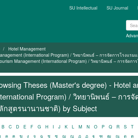
SU Intellectual
SU Journal
Advan
e
Hotel Management
Management (International Program) / วิทยานิพนธ์ – การจัดการโรงแรมแ
Tourism Management (International Program) / วิทยานิพนธ์ – การจัดกา
owsing Theses (Master's degree) - Hotel
nternational Program) / วิทยานิพนธ์ – การ
ลักสูตรนานานชาติ) by Subject
B
C
D
E
F
G
H
I
J
K
L
M
N
O
P
Q
R
S
T
ฃ
ค
ฅ
ฆ
ง
จ
ฉ
ช
ซ
ฌ
ญ
ฎ
ฏ
ฐ
ฑ
ฒ
ณ
ด
ต