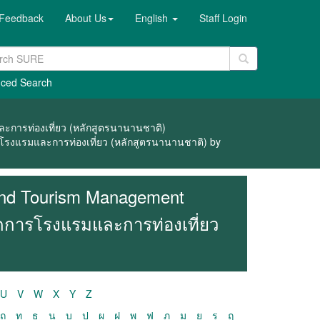
Feedback
About Us
English
Staff Login
ced Search
ละการท่องเที่ยว (หลักสูตรนานานชาติ)
รโรงแรมและการท่องเที่ยว (หลักสูตรนานานชาติ) by
 and Tourism Management
จัดการโรงแรมและการท่องเที่ยว
U
V
W
X
Y
Z
ถ
ท
ธ
น
บ
ป
ผ
ฝ
พ
ฟ
ภ
ม
ย
ร
ฤ