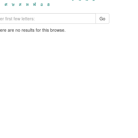
ว
ศ
ษ
ส
ห
ฬ
อ
ฮ
Go
here are no results for this browse.