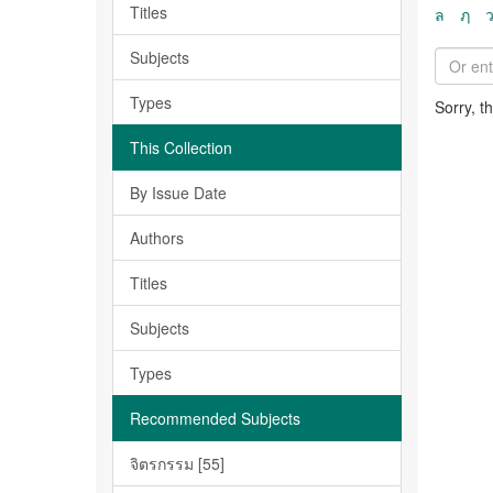
Titles
ล
ฦ
Subjects
Types
Sorry, t
This Collection
By Issue Date
Authors
Titles
Subjects
Types
Recommended Subjects
จิตรกรรม [55]