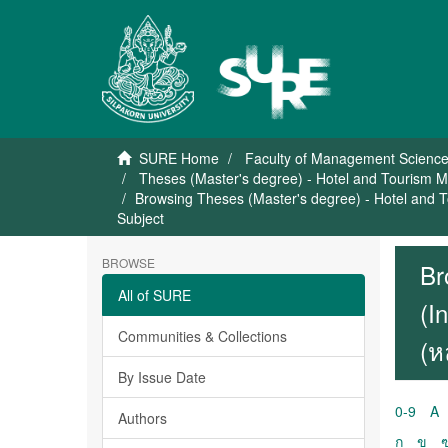
SURE Home
Faculty of Management Scienc
Theses (Master's degree) - Hotel and Tourism 
Browsing Theses (Master's degree) - Hotel and 
Subject
BROWSE
Br
All of SURE
(I
Communities & Collections
(ห
By Issue Date
0-9
A
Authors
ก
ข