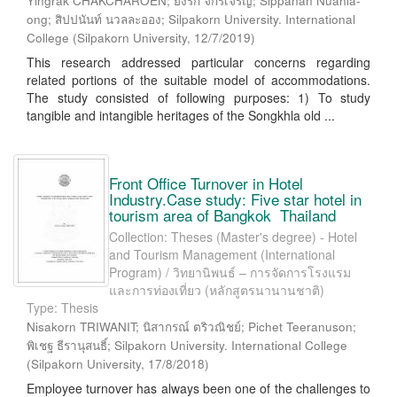
Yingrak CHAKCHAROEN; ยิ่งรัก จักรเจริญ; Sippanan Nuanla-
ong; สิปปนันท์ นวลละออง; Silpakorn University. International
College
(
Silpakorn University
,
12/7/2019
)
This research addressed particular concerns regarding
related portions of the suitable model of accommodations.
The study consisted of following purposes: 1) To study
tangible and intangible heritages of the Songkhla old ...
Front Office Turnover in Hotel
Industry.Case study: Five star hotel in
tourism area of Bangkok Thailand
Collection: Theses (Master's degree) - Hotel
and Tourism Management (International
Program) / วิทยานิพนธ์ – การจัดการโรงแรม
และการท่องเที่ยว (หลักสูตรนานานชาติ)
Type: Thesis
Nisakorn TRIWANIT; นิสากรณ์ ตริวณิชย์; Pichet Teeranuson;
พิเชฐ ธีรานุสนธิ์; Silpakorn University. International College
(
Silpakorn University
,
17/8/2018
)
Employee turnover has always been one of the challenges to