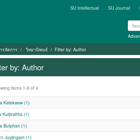
SU Intellectual
SU Journal
Advan
ารจัดการ
วิทยานิพนธ์
Filter by: Author
lter by: Author
wing items 1-8 of 4
a Katekaew (1)
Kutjirattha (1)
ma Butphan (1)
rn Juyjingam (1)