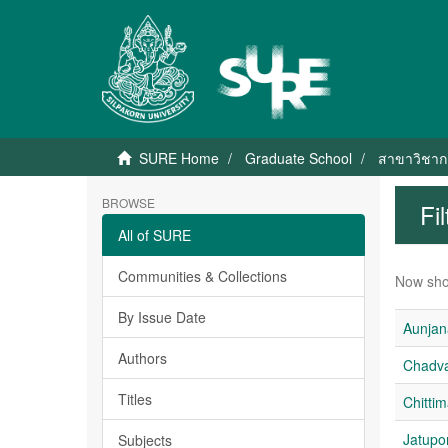
SURE Home
Graduate School
สาขาวิชาก
BROWSE
Fi
All of SURE
Communities & Collections
Now sho
By Issue Date
Aunjan
Authors
Chadva 
Titles
Chitti
Jatupo
Subjects