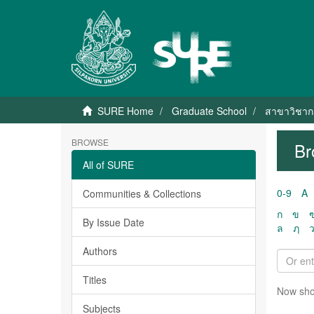
SURE Home
Graduate School
สาขาวิชาก
BROWSE
Br
All of SURE
0-9
A
Communities & Collections
ก
ข
By Issue Date
ล
ฦ
Authors
Titles
Now sho
Subjects