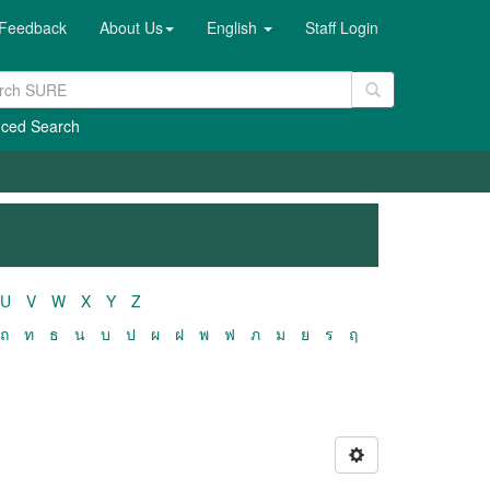
Feedback
About Us
English
Staff Login
ced Search
U
V
W
X
Y
Z
ถ
ท
ธ
น
บ
ป
ผ
ฝ
พ
ฟ
ภ
ม
ย
ร
ฤ