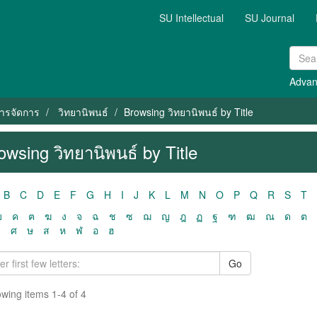
SU Intellectual
SU Journal
Advan
ารจัดการ
วิทยานิพนธ์
Browsing วิทยานิพนธ์ by Title
owsing วิทยานิพนธ์ by Title
B
C
D
E
F
G
H
I
J
K
L
M
N
O
P
Q
R
S
T
ฃ
ค
ฅ
ฆ
ง
จ
ฉ
ช
ซ
ฌ
ญ
ฎ
ฏ
ฐ
ฑ
ฒ
ณ
ด
ต
ว
ศ
ษ
ส
ห
ฬ
อ
ฮ
Go
wing items 1-4 of 4