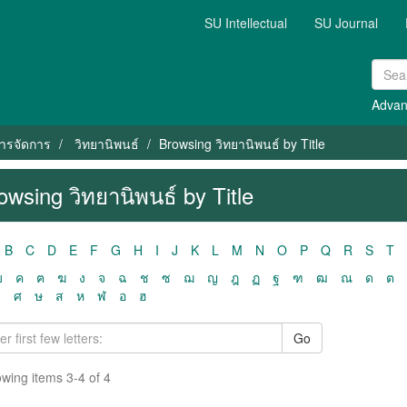
SU Intellectual
SU Journal
Advan
ารจัดการ
วิทยานิพนธ์
Browsing วิทยานิพนธ์ by Title
owsing วิทยานิพนธ์ by Title
B
C
D
E
F
G
H
I
J
K
L
M
N
O
P
Q
R
S
T
ฃ
ค
ฅ
ฆ
ง
จ
ฉ
ช
ซ
ฌ
ญ
ฎ
ฏ
ฐ
ฑ
ฒ
ณ
ด
ต
ว
ศ
ษ
ส
ห
ฬ
อ
ฮ
Go
wing items 3-4 of 4