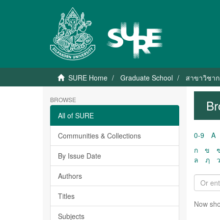
SURE Home
Graduate School
สาขาวิชาก
BROWSE
Br
All of SURE
0-9
A
Communities & Collections
ก
ข
By Issue Date
ล
ฦ
Authors
Titles
Now sho
Subjects