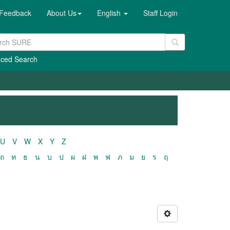
Feedback
About Us
English
Staff Login
ced Search
U
V
W
X
Y
Z
ถ
ท
ธ
น
บ
ป
ผ
ฝ
พ
ฟ
ภ
ม
ย
ร
ฤ