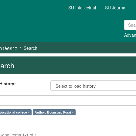
SU Intellectual
SU Journal
Advan
ารจัดการ
Search
arch
History:
Vocational college ×
Author: Boonsuep Posri ×
wing items 1-1 of 1