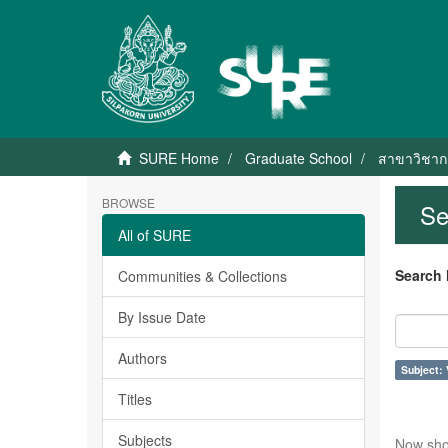
SURE Home
Graduate School
สาขาวิชาก
BROWSE
Se
All of SURE
Search 
Communities & Collections
By Issue Date
Authors
Subject: 
Titles
Subjects
Now sho