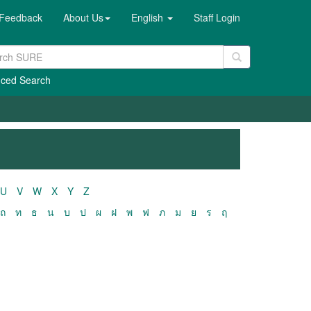
Feedback
About Us
English
Staff Login
ced Search
U
V
W
X
Y
Z
ถ
ท
ธ
น
บ
ป
ผ
ฝ
พ
ฟ
ภ
ม
ย
ร
ฤ