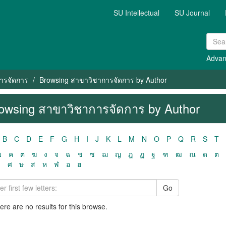
SU Intellectual
SU Journal
Advan
ารจัดการ
Browsing สาขาวิชาการจัดการ by Author
owsing สาขาวิชาการจัดการ by Author
B
C
D
E
F
G
H
I
J
K
L
M
N
O
P
Q
R
S
T
ฃ
ค
ฅ
ฆ
ง
จ
ฉ
ช
ซ
ฌ
ญ
ฎ
ฏ
ฐ
ฑ
ฒ
ณ
ด
ต
ว
ศ
ษ
ส
ห
ฬ
อ
ฮ
Go
here are no results for this browse.