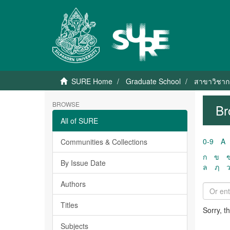
SURE Home
Graduate School
สาขาวิชาก
BROWSE
Br
All of SURE
0-9
A
Communities & Collections
ก
ข
By Issue Date
ล
ฦ
Authors
Titles
Sorry, t
Subjects