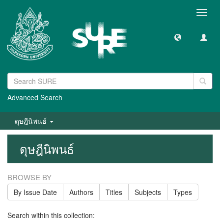
Toggl
navig
Advanced Search
ดุษฎีนิพนธ์
ดุษฎีนิพนธ์
BROWSE BY
By Issue Date
Authors
Titles
Subjects
Types
Search within this collection: