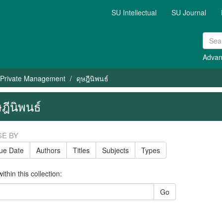
SU Intellectual
SU Journal
Advan
 Private Management
ดุษฎีนิพนธ์
ษฎีนิพนธ์
E BY
sue Date
Authors
Titles
Subjects
Types
thin this collection:
Go