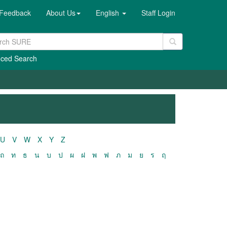
Feedback
About Us
English
Staff Login
ced Search
U
V
W
X
Y
Z
ถ
ท
ธ
น
บ
ป
ผ
ฝ
พ
ฟ
ภ
ม
ย
ร
ฤ