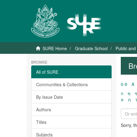
SURE Home
Graduate School
Public and
BROWSE
Br
All of SURE
0-9
A
Communities & Collections
ก
ข
By Issue Date
ล
ฦ
Authors
Titles
Sorry, t
Subjects