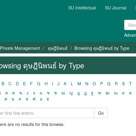
SU Intellectual
SU Journal
Advan
 Private Management
ดุษฎีนิพนธ์
Browsing ดุษฎีนิพนธ์ by Type
owsing ดุษฎีนิพนธ์ by Type
B
C
D
E
F
G
H
I
J
K
L
M
N
O
P
Q
R
S
T
ฃ
ค
ฅ
ฆ
ง
จ
ฉ
ช
ซ
ฌ
ญ
ฎ
ฏ
ฐ
ฑ
ฒ
ณ
ด
ต
ว
ศ
ษ
ส
ห
ฬ
อ
ฮ
Go
here are no results for this browse.