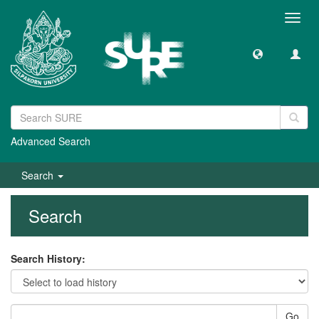
Toggl
navig
Advanced Search
Search
Search
Search History:
Go