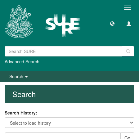
Toggl
navig
Advanced Search
Search
Search
Search History:
Go