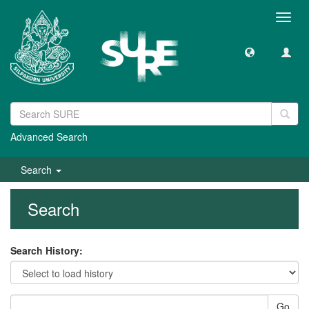
Toggl
navig
Advanced Search
Search
Search
Search History:
Go