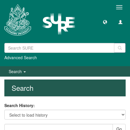
Toggl
navig
Advanced Search
Search
Search
Search History:
Go