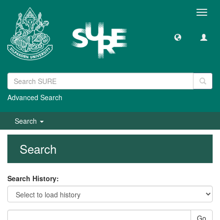
Toggl
navig
Advanced Search
Search
Search
Search History:
Go