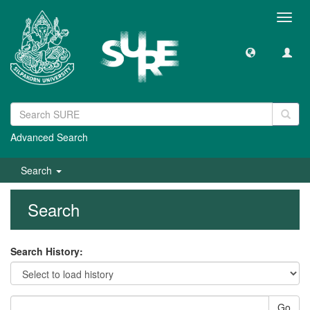
Toggl
navig
Advanced Search
Search
Search
Search History:
Go