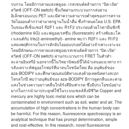
รบกวน โดยมีการคายแสงฟลูออ- เรสเซนต์คล้ายการ “ปิด-เปิด”
สวิตซ์ (OFF-ON switch) ซึ่งเกิดผ่านกระบวนการส่งผ่าน
อิเล็กตรอนแบบ PET และมีค่าความสามารถต่ำสุดของการตรวจ
วัดไอออนต่ำกว่าค่ามาตรฐานในน้ำดื่ม ซึ่งกำหนดโดย U.S. EPA
ในขณะที่เซ็นเซอร์ R2F1 และ R1F2 ประกอบด้วยโรดามีนซิกจี
(rhodamine 6G) และฟลูออเรสซีน (fluorescein) สร้างพันธะโค
เวเลนต์กับ tris(2-aminoethyl)- amine พบว่า R2F1 และ R1F2
แสดงพฤติกรรมในการดักจับไอออนปรอทได้อย่างจำเพาะเจาะจง
โดยมีลักษณะการคายแสงฟลูออเรสเซนต์คล้ายการ “ปิด-เปิด”
สวิตซ์ (OFF-ON switch) ผ่านกระบวนการ FRET ในตัวทำ
ละลายอินทรีย์ นอกจากนี้ในวิทยานิพนธ์นี้ได้นำเสนอแนวทาง กา
รสังเคราะห์ฟลูออโรฟอร์ที่น่าสนใจชนิดใหม่ คือ อนุพันธ์ของ
aza-BODIPY และศึกษาคุณสมบัติทางแสงด้วยเทคนิคทางสเปก
โทรสโกปี พบว่าอนุพันธ์ของ aza-BODIPY มีการดูดกลืนและคาย
แสงในช่วงความยาวคลื่นใกล้รังสีอินฟาเรด ซึ่งมีประโยชน์อย่าง
มากในการนำมาประยุกต์ใช้ในระบบเซลล์สิ่งมีชีวิต Copper and
mercury are highly toxic metal ions which can be
contaminated in environment such as soil, water and air. The
accumulation of high concentrations in the human body can
be harmful. For this reason, fluorescence spectroscopy is an
analytical technique that has prompt determination, simple
and cost-effective. In this research, novel fluorescence