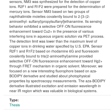
sensors, NM3 was synthesized for the detection of copper
ions. R2F1 and R1F2 were prepared for the determination of
mercury ions. Sensor NM3 based on two groups of
naphthalimide moieties covalently bound to 2-[3-(2-
aminoethyl- sulfanyl)propylsulfanyl]ethanamine. Its sensing
behavior exhibited a selective OFF-ON fluorescence
enhancement toward Cu2+ in the presence of various
interfering ions in aqueous organic solution via PET process.
The detection limit was lower than the maximum level of
copper ions in drinking water specified by U.S. EPA. Sensor
R2F1 and R1F2 based on rhodamine 6G and fluorescein
covalently bound to tris(2-aminoethyl)amine provided
selective OFF-ON fluorescence enhancement toward Hg2+
through FRET mechanism in organic solvent. Moreover, we
focused on a new interesting fluorophore based on aza-
BODIPY derivative and studied about photophysical
properties by spectroscopy measurements. The aza-BODIPY
derivative illustrated excitation and emission wavelength in
near IR region which was valuable in biological systems.
Type:
Thesis