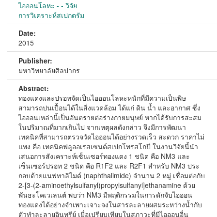
ไอออนโลหะ - - วิจัย
การวิเคราะห์สเปกตรัม
Date:
2015
Publisher:
มหาวิทยาลัยศิลปากร
Abstract:
ทองแดงและปรอทจัดเป็นไอออนโลหะหนักที่มีความเป็นพิษ
สามารถปนเปื้อนได้ในสิ่งแวดล้อม ได้แก่ ดิน น้ำ และอากาศ ซึ่ง
ไอออนเหล่านี้เป็นอันตรายต่อร่างกายมนุษย์ หากได้รับการสะสม
ในปริมาณที่มากเกินไป จากเหตุผลดังกล่าว จึงมีการพัฒนา
เทคนิคที่สามารถตรวจวัดไอออนได้อย่างรวดเร็ว สะดวก ราคาไม่
แพง คือ เทคนิคฟลูออเรสเซนต์สเปกโทรสโกปี ในงานวิจัยนี้นำ
เสนอการสังเคราะห์เซ็นเซอร์ทองแดง 1 ชนิด คือ NM3 และ
เซ็นเซอร์ปรอท 2 ชนิด คือ R1F2 และ R2F1 สำหรับ NM3 ประ
กอบด้วยแนฟทาลิไมด์ (naphthalimide) จำนวน 2 หมู่ เชื่อมต่อกับ
2-[3-(2-aminoethylsulfanyl)propylsulfanyl]ethanamine ด้วย
พันธะโคเวเลนต์ พบว่า NM3 มีพฤติกรรมในการดักจับไอออน
ทองแดงได้อย่างจำเพาะเจาะจงในสารละลายผสมระหว่างน้ำกับ
ตัวทำละลายอินทรีย์ เมื่อเปรียบเทียบในสภาวะที่มีไอออนอื่น