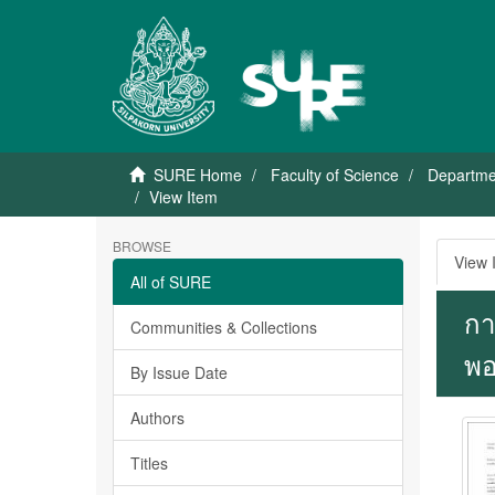
SURE Home
Faculty of Science
Departme
View Item
BROWSE
View 
All of SURE
กา
Communities & Collections
พอ
By Issue Date
Authors
Titles