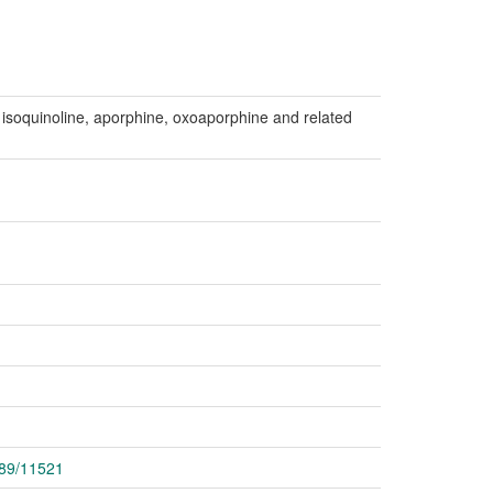
f isoquinoline, aporphine, oxoaporphine and related
789/11521