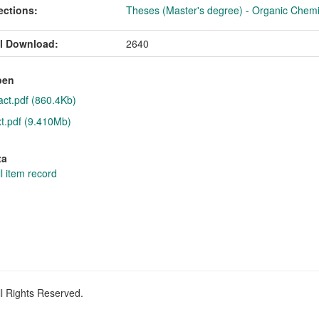
ections:
Theses (Master's degree) - Organic Chemistr
l Download:
2640
pen
act.pdf (860.4Kb)
xt.pdf (9.410Mb)
ta
l item record
ll Rights Reserved.