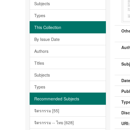
Subjects
Types
This Collection
Othe
By Issue Date
Auth
Authors
Titles
Subj
Subjects
Date
Types
Publ
Recommended Subjects
Type
จิตรกรรม [55]
Disc
จิตรกรรม -- ไทย [628]
URI: