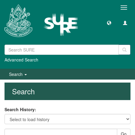
Toggl
navig
Advanced Search
Search
Search
Search History:
Go