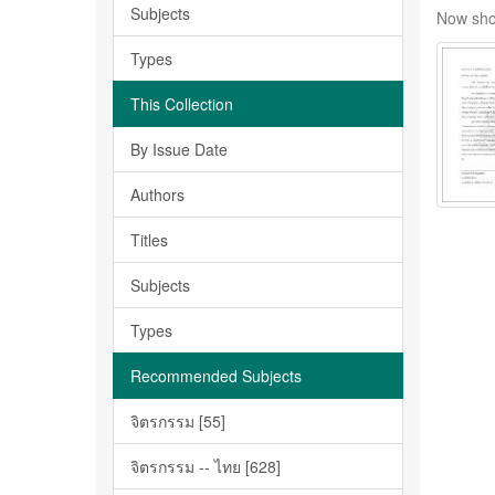
Subjects
Now sho
Types
This Collection
By Issue Date
Authors
Titles
Subjects
Types
Recommended Subjects
จิตรกรรม [55]
จิตรกรรม -- ไทย [628]