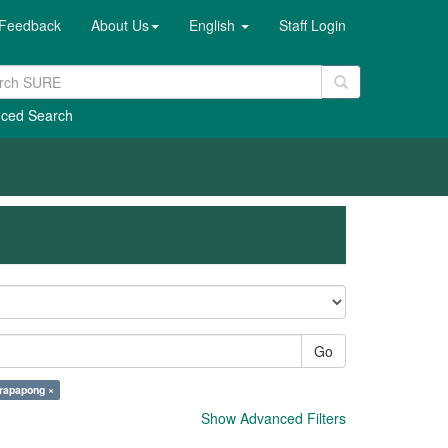
Feedback
About Us
English
Staff Login
ced Search
Go
rapapong ×
Show Advanced Filters