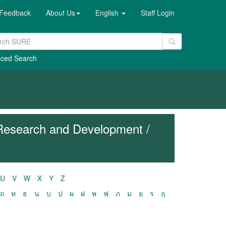
Feedback
About Us
English
Staff Login
ced Search
 Research and Development /
U
V
W
X
Y
Z
ถ
ท
ธ
น
บ
ป
ผ
ฝ
พ
ฟ
ภ
ม
ย
ร
ฤ