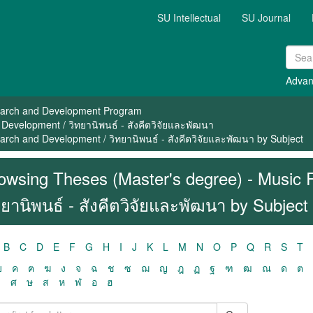
SU Intellectual
SU Journal
Advan
arch and Development Program
Development / วิทยานิพนธ์ - สังคีตวิจัยและพัฒนา
rch and Development / วิทยานิพนธ์ - สังคีตวิจัยและพัฒนา by Subject
owsing Theses (Master's degree) - Music
ทยานิพนธ์ - สังคีตวิจัยและพัฒนา by Subject
B
C
D
E
F
G
H
I
J
K
L
M
N
O
P
Q
R
S
T
ฃ
ค
ฅ
ฆ
ง
จ
ฉ
ช
ซ
ฌ
ญ
ฎ
ฏ
ฐ
ฑ
ฒ
ณ
ด
ต
ว
ศ
ษ
ส
ห
ฬ
อ
ฮ