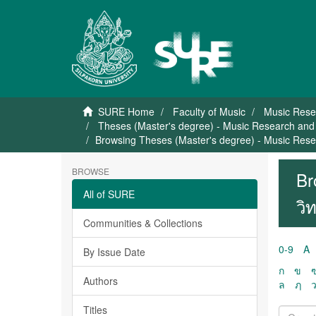
SURE Home
Faculty of Music
Music Rese
Theses (Master's degree) - Music Research and 
Browsing Theses (Master's degree) - Music Resea
BROWSE
Br
All of SURE
วิ
Communities & Collections
0-9
A
By Issue Date
ก
ข
Authors
ล
ฦ
Titles