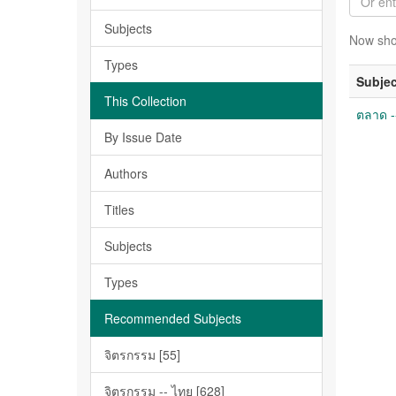
Subjects
Now sho
Types
Subjec
This Collection
ตลาด -
By Issue Date
Authors
Titles
Subjects
Types
Recommended Subjects
จิตรกรรม [55]
จิตรกรรม -- ไทย [628]