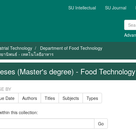
SU Intellectual
SU Journal
Advan
strial Technology
Department of Food Technology
ิทยานิพนธ์ - เทคโนโลยีอาหาร
eses (Master's degree) - Food Technology
E BY
sue Date
Authors
Titles
Subjects
Types
thin this collection:
Go