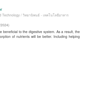
er
od Technology / วิทยานิพนธ์ - เทคโนโลยีอาหาร
/2024
)
e beneficial to the digestive system. As a result, the
rption of nutrients will be better. Including helping