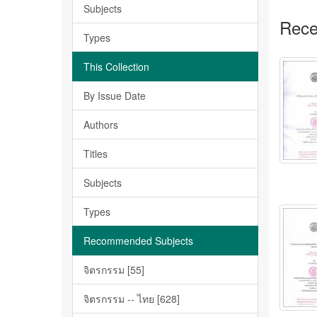
Subjects
Rece
Types
This Collection
By Issue Date
Authors
Titles
Subjects
Types
Recommended Subjects
จิตรกรรม [55]
จิตรกรรม -- ไทย [628]