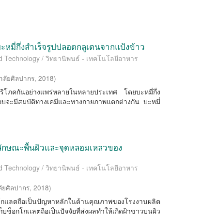
ี่กึ่งสำเร็จรูปปลอดกลูเตนจากแป้งข้าว
od Technology / วิทยานิพนธ์ - เทคโนโลยีอาหาร
าลัยศิลปากร
,
2018
)
ิยมบริโภคกันอย่างแพร่หลายในหลายประเทศ โดยบะหมี่กึ่ง
ื่นชอบจะมีสมบัติทางเคมีและทางกายภาพแตกต่างกัน บะหมี่
่อลักษณะพื้นผิวและจุดหลอมเหลวของ
od Technology / วิทยานิพนธ์ - เทคโนโลยีอาหาร
ัยศิลปากร
,
2018
)
โกแลตถือเป็นปัญหาหลักในด้านคุณภาพของโรงงานผลิต
ช็อกโกเเลตถือเป็นปัจจัยที่ส่งผลทำให้เกิดฝ้าขาวบนผิว