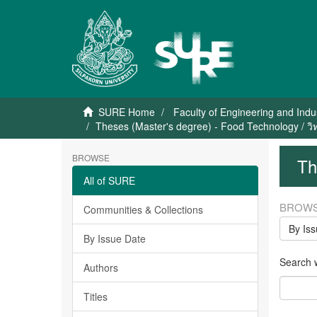
SURE Home
Faculty of Engineering and Indu
Theses (Master's degree) - Food Technology / ว
BROWSE
Th
All of SURE
BROWS
Communities & Collections
By Is
By Issue Date
Search wi
Authors
Titles