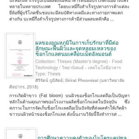
บะหมี่กึ่งสำเร็จรูปเป็นผลิตภัณฑ์อาหารที่นิยมบริโภคกันอย่างแพร่
หลายในหลายประเทศ โดยบะหมี่กึ่งสำเร็จรูปทางการค้าแต่ละ
ยี่ห้อที่ผู้บริโภคชื่นชอบจะมีสมบัติทางเคมีและทางกายภาพแตก
ต่างกัน บะหมี่กึ่งสำเร็จรูปทางการค้ามีส่วนผสมหลักคือ ...
ผลของอุณหภูมิในการเก็บรักษาที่มีต่อ
ลักษณะพื้นผิวและจุดหลอมเหลวของ
ช็อกโกแลตนมเคลือบเม็ดอัลมอนด์
Collection: Theses (Master's degree) - Food
Technology / วิทยานิพนธ์ - เทคโนโลยีอาหาร
Type: Thesis
ศิริรัตน์ ภูมิสัตย์
;
Sirirat Phoomisat
(
มหาวิทยาลัย
ศิลปากร
,
2018
)
การเกิดฝ้าขาว (Fat bloom) บนผิวของช็อกโกแลตถือเป็นปัญหา
หลักในด้านคุณภาพของโรงงานผลิตช็อกโกแลตในปัจจุบัน ซึ่ง
สภาวะในการจัดเก็บช็อกโกเเลตถือเป็นปัจจัยที่ส่งผลทำให้เกิดฝ้า
ขาวบนผิวหน้าของช็อกโกแลต ดังนั้นงานวิจัยนี้จึงทำการศ ...
การศึกษาความคงตัวของไมโครแคปซูล