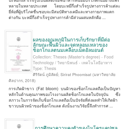
บะหมี่กึ่งสำเร็จรูปเป็นผลิตภัณฑ์อาหารที่นิยมบริโภคกันอย่างแพร่
หลายในหลายประเทศ โดยบะหมี่กึ่งสำเร็จรูปทางการค้าแต่ละ
ยี่ห้อที่ผู้บริโภคชื่นชอบจะมีสมบัติทางเคมีและทางกายภาพแตก
ต่างกัน บะหมี่กึ่งสำเร็จรูปทางการค้ามีส่วนผสมหลักคือ ...
ผลของอุณหภูมิในการเก็บรักษาที่มีต่อ
ลักษณะพื้นผิวและจุดหลอมเหลวของ
ช็อกโกแลตนมเคลือบเม็ดอัลมอนด์
Collection: Theses (Master's degree) - Food
Technology / วิทยานิพนธ์ - เทคโนโลยีอาหาร
Type: Thesis
ศิริรัตน์ ภูมิสัตย์
;
Sirirat Phoomisat
(
มหาวิทยาลัย
ศิลปากร
,
2018
)
การเกิดฝ้าขาว (Fat bloom) บนผิวของช็อกโกแลตถือเป็นปัญหา
หลักในด้านคุณภาพของโรงงานผลิตช็อกโกแลตในปัจจุบัน ซึ่ง
สภาวะในการจัดเก็บช็อกโกเเลตถือเป็นปัจจัยที่ส่งผลทำให้เกิดฝ้า
ขาวบนผิวหน้าของช็อกโกแลต ดังนั้นงานวิจัยนี้จึงทำการศ ...
การศึกษาความคงตัวของไมโครแคปซูล