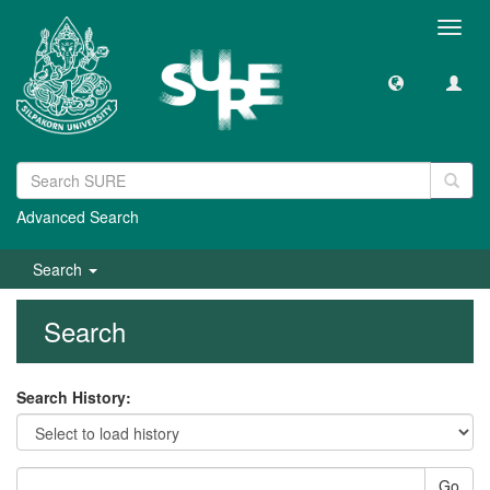
Toggl
navig
Advanced Search
Search
Search
Search History:
Go