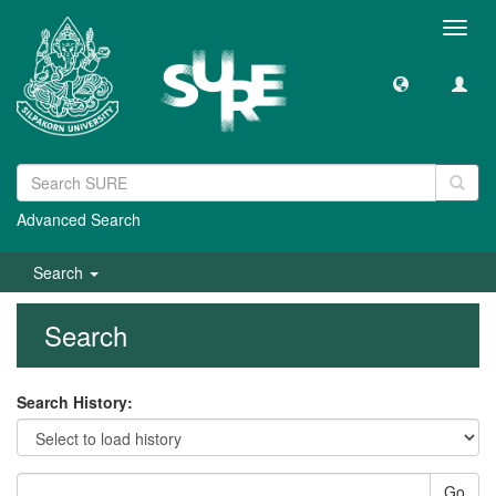
Toggl
navig
Advanced Search
Search
Search
Search History:
Go