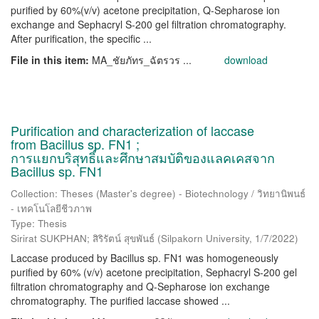
purified by 60%(v/v) acetone precipitation, Q-Sepharose ion
exchange and Sephacryl S-200 gel filtration chromatography.
After purification, the specific ...
File in this item:
MA_ชัยภัทร_ฉัตรวร ...
download
Purification and characterization of laccase
from Bacillus sp. FN1 ;
การแยกบริสุทธิ์และศึกษาสมบัติของแลคเคสจาก
Bacillus sp. FN1
Collection: Theses (Master's degree) - Biotechnology / วิทยานิพนธ์
- เทคโนโลยีชีวภาพ
Type: Thesis
Sirirat SUKPHAN; สิริรัตน์ สุขพันธ์
(
Silpakorn University
,
1/7/2022
)
Laccase produced by Bacillus sp. FN1 was homogeneously
purified by 60% (v/v) acetone precipitation, Sephacryl S-200 gel
filtration chromatography and Q-Sepharose ion exchange
chromatography. The purified laccase showed ...