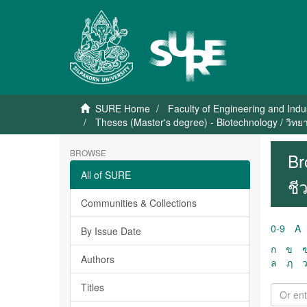
SURE Home
Faculty of Engineering and Indu
Theses (Master's degree) - Biotechnology / วิทย
BROWSE
Br
All of SURE
ชี
Communities & Collections
0-9
A
By Issue Date
ก
ข
Authors
ล
ฦ
Titles