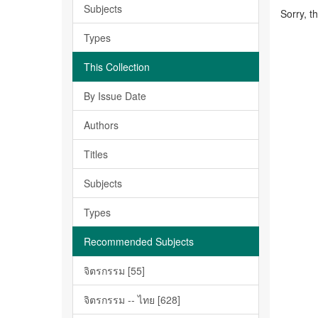
Subjects
Sorry, t
Types
This Collection
By Issue Date
Authors
Titles
Subjects
Types
Recommended Subjects
จิตรกรรม [55]
จิตรกรรม -- ไทย [628]