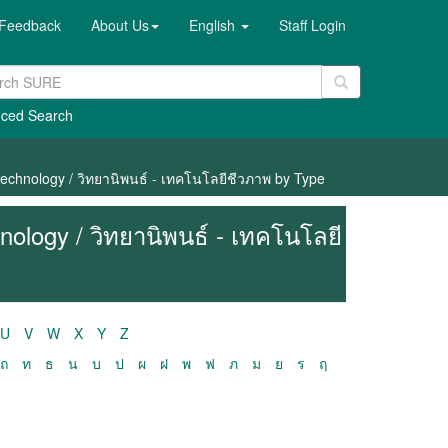
Feedback
About Us
English
Staff Login
ced Search
technology / วิทยานิพนธ์ - เทคโนโลยีชีวภาพ by Type
nology / วิทยานิพนธ์ - เทคโนโลยี
U
V
W
X
Y
Z
ถ
ท
ธ
น
บ
ป
ผ
ฝ
พ
ฟ
ภ
ม
ย
ร
ฤ