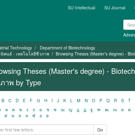
SU Intellectual
SU Journal
Advan
strial Technology
Department of Biotechnology
านิพนธ์ - เทคโนโลยีชีวภาพ
Browsing Theses (Master's degree) - Bio
owsing Theses (Master's degree) - Biotech
วภาพ by Type
B
C
D
E
F
G
H
I
J
K
L
M
N
O
P
Q
R
S
T
ฃ
ค
ฅ
ฆ
ง
จ
ฉ
ช
ซ
ฌ
ญ
ฎ
ฏ
ฐ
ฑ
ฒ
ณ
ด
ต
ว
ศ
ษ
ส
ห
ฬ
อ
ฮ
Go