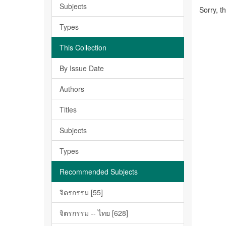
Subjects
Sorry, t
Types
This Collection
By Issue Date
Authors
Titles
Subjects
Types
Recommended Subjects
จิตรกรรม [55]
จิตรกรรม -- ไทย [628]