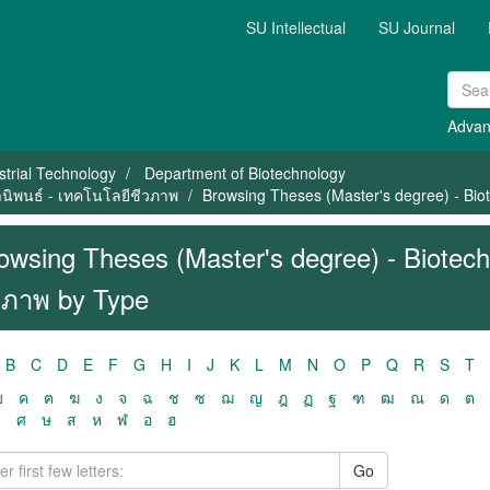
SU Intellectual
SU Journal
Advan
strial Technology
Department of Biotechnology
านิพนธ์ - เทคโนโลยีชีวภาพ
Browsing Theses (Master's degree) - Bio
owsing Theses (Master's degree) - Biotech
วภาพ by Type
B
C
D
E
F
G
H
I
J
K
L
M
N
O
P
Q
R
S
T
ฃ
ค
ฅ
ฆ
ง
จ
ฉ
ช
ซ
ฌ
ญ
ฎ
ฏ
ฐ
ฑ
ฒ
ณ
ด
ต
ว
ศ
ษ
ส
ห
ฬ
อ
ฮ
Go