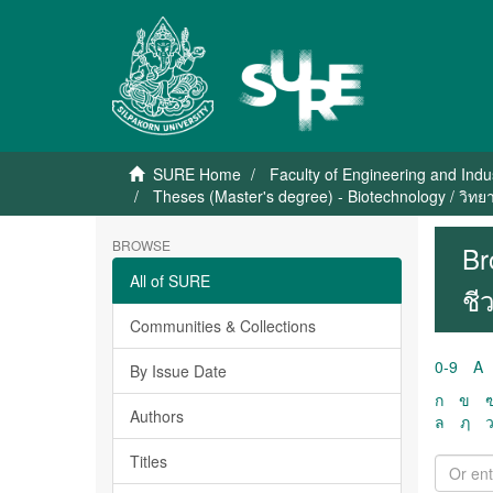
SURE Home
Faculty of Engineering and Indu
Theses (Master's degree) - Biotechnology / วิทย
BROWSE
Br
All of SURE
ชี
Communities & Collections
0-9
A
By Issue Date
ก
ข
Authors
ล
ฦ
Titles