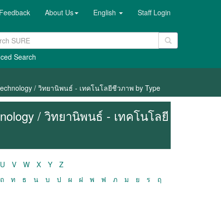
Feedback
About Us
English
Staff Login
ced Search
technology / วิทยานิพนธ์ - เทคโนโลยีชีวภาพ by Type
nology / วิทยานิพนธ์ - เทคโนโลยี
U
V
W
X
Y
Z
ถ
ท
ธ
น
บ
ป
ผ
ฝ
พ
ฟ
ภ
ม
ย
ร
ฤ