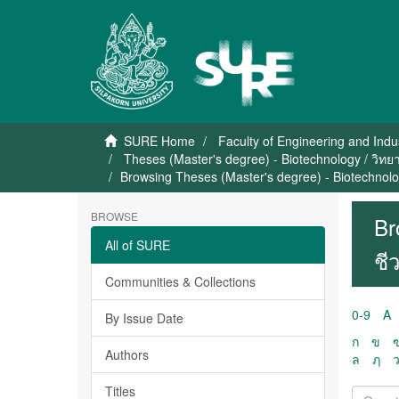
SURE Home
Faculty of Engineering and Indu
Theses (Master's degree) - Biotechnology / วิทย
Browsing Theses (Master's degree) - Biotechnolo
BROWSE
Br
All of SURE
ชี
Communities & Collections
0-9
A
By Issue Date
ก
ข
Authors
ล
ฦ
Titles