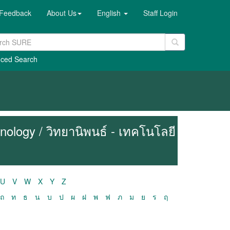
Feedback
About Us
English
Staff Login
ced Search
nology / วิทยานิพนธ์ - เทคโนโลยี
U
V
W
X
Y
Z
ถ
ท
ธ
น
บ
ป
ผ
ฝ
พ
ฟ
ภ
ม
ย
ร
ฤ