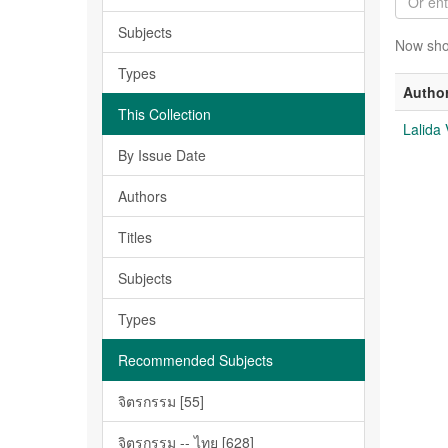
Subjects
Now sho
Types
Autho
This Collection
Lalida
By Issue Date
Authors
Titles
Subjects
Types
Recommended Subjects
จิตรกรรม [55]
จิตรกรรม -- ไทย [628]