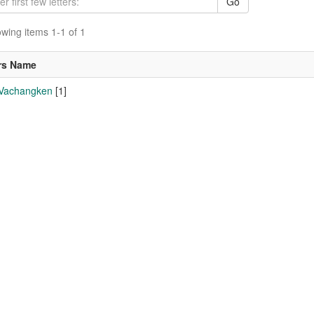
Go
wing items 1-1 of 1
rs Name
 Vachangken
[1]