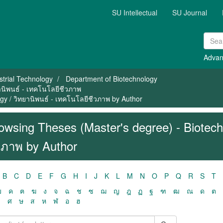
SU Intellectual
SU Journal
Advan
strial Technology
Department of Biotechnology
านิพนธ์ - เทคโนโลยีชีวภาพ
gy / วิทยานิพนธ์ - เทคโนโลยีชีวภาพ by Author
owsing Theses (Master's degree) - Biotech
วภาพ by Author
B
C
D
E
F
G
H
I
J
K
L
M
N
O
P
Q
R
S
T
ฃ
ค
ฅ
ฆ
ง
จ
ฉ
ช
ซ
ฌ
ญ
ฎ
ฏ
ฐ
ฑ
ฒ
ณ
ด
ต
ว
ศ
ษ
ส
ห
ฬ
อ
ฮ