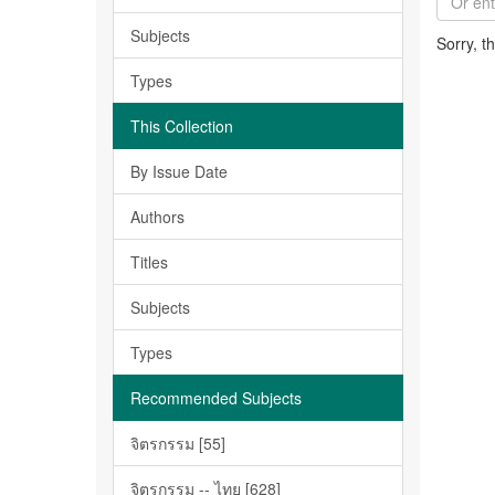
Subjects
Sorry, t
Types
This Collection
By Issue Date
Authors
Titles
Subjects
Types
Recommended Subjects
จิตรกรรม [55]
จิตรกรรม -- ไทย [628]