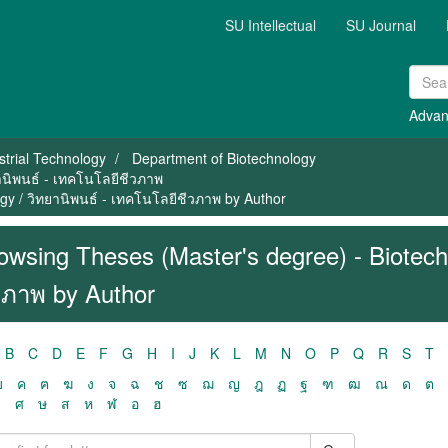
SU Intellectual
SU Journal
Advan
strial Technology
Department of Biotechnology
านิพนธ์ - เทคโนโลยีชีวภาพ
gy / วิทยานิพนธ์ - เทคโนโลยีชีวภาพ by Author
owsing Theses (Master's degree) - Biotech
วภาพ by Author
B
C
D
E
F
G
H
I
J
K
L
M
N
O
P
Q
R
S
T
ฃ
ค
ฅ
ฆ
ง
จ
ฉ
ช
ซ
ฌ
ญ
ฎ
ฏ
ฐ
ฑ
ฒ
ณ
ด
ต
ว
ศ
ษ
ส
ห
ฬ
อ
ฮ