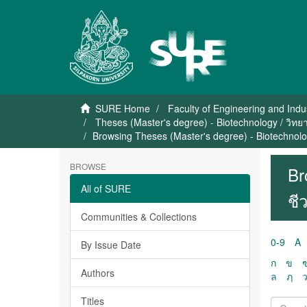
SURE Home
Faculty of Engineering and Indu
Theses (Master's degree) - Biotechnology / วิทย
Browsing Theses (Master's degree) - Biotechnolo
BROWSE
Br
All of SURE
ชี
Communities & Collections
0-9
A
By Issue Date
ก
ข
Authors
ล
ฦ
Titles