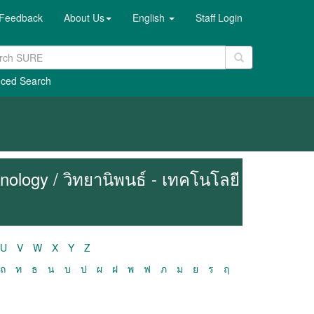
Feedback
About Us
English
Staff Login
ced Search
nology / วิทยานิพนธ์ - เทคโนโลยี
U
V
W
X
Y
Z
ถ
ท
ธ
น
บ
ป
ผ
ฝ
พ
ฟ
ภ
ม
ย
ร
ฤ