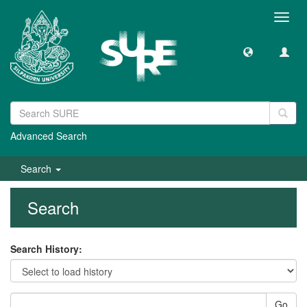
Toggl
navig
Advanced Search
Search
Search
Search History:
Go