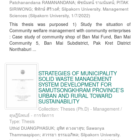
Patchanandana RAMANANDANA; พัชนันทน์ รามนันทน์; PITAK
SIRIWONG; พิทักษ์ ศิริวงศ์; Silpakorn University. Management
Sciences
(
Silpakorn University
,
1/7/2022
)
This thesis was purposed 1) Study the situation of
Community welfare management with community enterprises
: Case study of community shop of Ban Mai Fund, Ban Mai
Community 5, Ban Mai Subdistrict, Pak Kret District
Nonthaburi ...
STRATEGIES OF MUNICIPALITY
SOLID WASTE MANAGEMENT
SYSTEM DEVELOPMENT FOR
SAMUTSONGKHRAM PROVINCE’S
URBAN AND RURAL TOWARD
SUSTAINABILITY
Collection: Theses (Ph.D) - Management /
ดุษฎีนิพนธ์ - การจัดการ
Type: Thesis
Uthid DUANGPHASUK; อุทิศ ดวงผาสุข; Sawanya
Thammaapipon; สวรรยา ธรรมอภิพล; Silpakorn University.