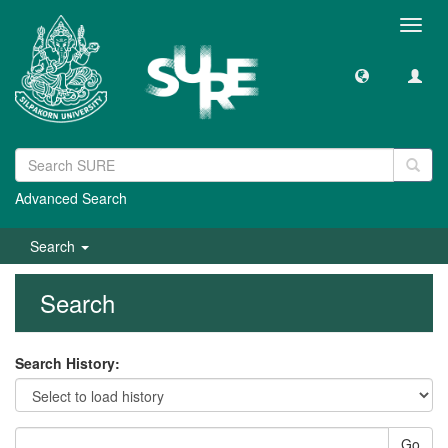
Toggl
navig
Advanced Search
Search
Search
Search History:
Go