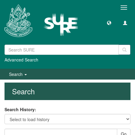
Toggl
navig
Advanced Search
Search
Search
Search History:
Go