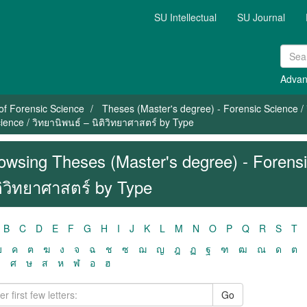
SU Intellectual
SU Journal
Advan
of Forensic Science
Theses (Master's degree) - Forensic Science / 
ence / วิทยานิพนธ์ – นิติวิทยาศาสตร์ by Type
owsing Theses (Master's degree) - Forensi
ติวิทยาศาสตร์ by Type
B
C
D
E
F
G
H
I
J
K
L
M
N
O
P
Q
R
S
T
ฃ
ค
ฅ
ฆ
ง
จ
ฉ
ช
ซ
ฌ
ญ
ฎ
ฏ
ฐ
ฑ
ฒ
ณ
ด
ต
ว
ศ
ษ
ส
ห
ฬ
อ
ฮ
Go