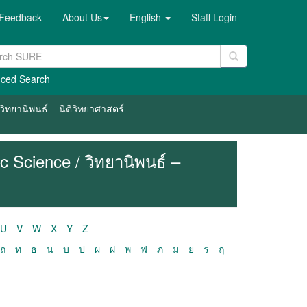
Feedback
About Us
English
Staff Login
ced Search
วิทยานิพนธ์ – นิติวิทยาศาสตร์
c Science / วิทยานิพนธ์ –
U
V
W
X
Y
Z
ถ
ท
ธ
น
บ
ป
ผ
ฝ
พ
ฟ
ภ
ม
ย
ร
ฤ