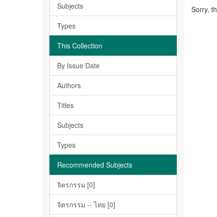
Subjects
Sorry, t
Types
This Collection
By Issue Date
Authors
Titles
Subjects
Types
Recommended Subjects
จิตรกรรม [0]
จิตรกรรม -- ไทย [0]