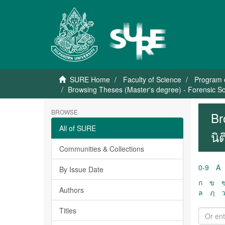
SURE Home
Faculty of Science
Program 
Browsing Theses (Master's degree) - Forensic Sci
BROWSE
Br
All of SURE
นิ
Communities & Collections
0-9
A
By Issue Date
ก
ข
Authors
ล
ฦ
Titles