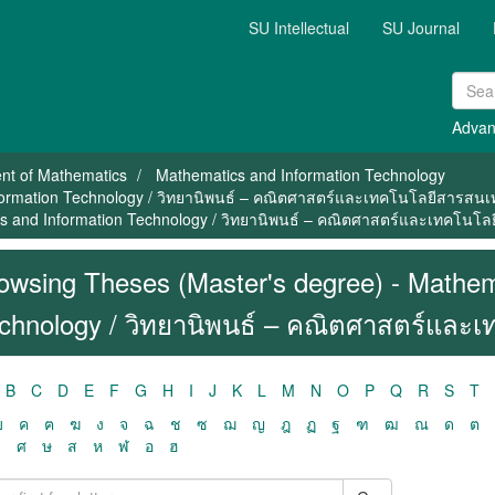
SU Intellectual
SU Journal
Advan
nt of Mathematics
Mathematics and Information Technology
nformation Technology / วิทยานิพนธ์ – คณิตศาสตร์และเทคโนโลยีสารสน
cs and Information Technology / วิทยานิพนธ์ – คณิตศาสตร์และเทคโนโล
owsing Theses (Master's degree) - Mathem
chnology / วิทยานิพนธ์ – คณิตศาสตร์และ
B
C
D
E
F
G
H
I
J
K
L
M
N
O
P
Q
R
S
T
ฃ
ค
ฅ
ฆ
ง
จ
ฉ
ช
ซ
ฌ
ญ
ฎ
ฏ
ฐ
ฑ
ฒ
ณ
ด
ต
ว
ศ
ษ
ส
ห
ฬ
อ
ฮ