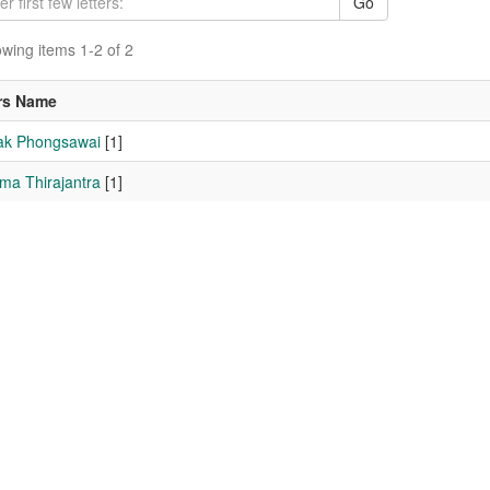
Go
wing items 1-2 of 2
rs Name
ak Phongsawai
[1]
ma Thirajantra
[1]