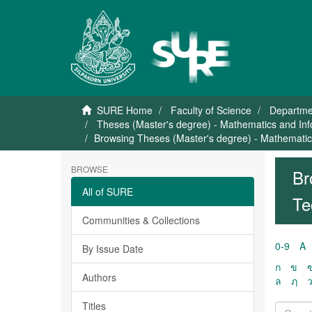
SURE Home
Faculty of Science
Departme
Theses (Master's degree) - Mathematics and I
Browsing Theses (Master's degree) - Mathemati
BROWSE
Br
All of SURE
Te
Communities & Collections
0-9
A
By Issue Date
ก
ข
Authors
ล
ฦ
Titles