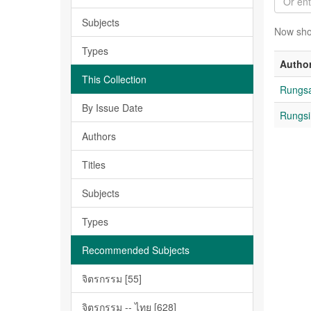
Subjects
Now sho
Types
Autho
This Collection
Rungs
By Issue Date
Rungsi
Authors
Titles
Subjects
Types
Recommended Subjects
จิตรกรรม [55]
จิตรกรรม -- ไทย [628]