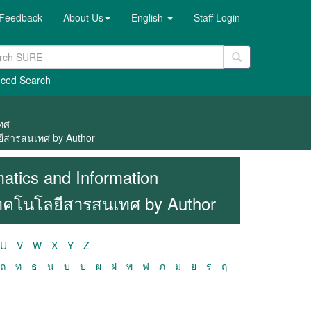
Feedback
About Us
English
Staff Login
ced Search
เทศ
ยีสารสนเทศ by Author
atics and Information
เทคโนโลยีสารสนเทศ by Author
U
V
W
X
Y
Z
ถ
ท
ธ
น
บ
ป
ผ
ฝ
พ
ฟ
ภ
ม
ย
ร
ฤ