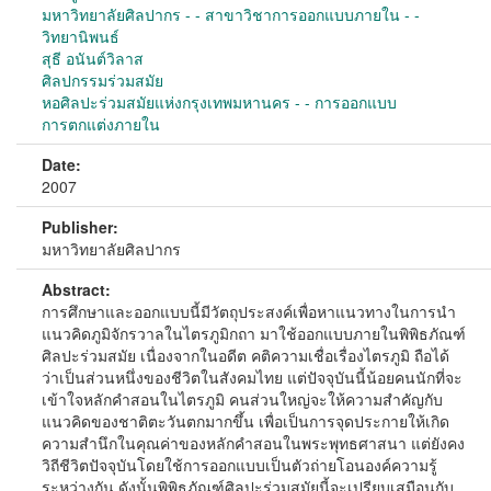
มหาวิทยาลัยศิลปากร - - สาขาวิชาการออกแบบภายใน - -
วิทยานิพนธ์
สุธี อนันต์วิลาส
ศิลปกรรมร่วมสมัย
หอศิลปะร่วมสมัยแห่งกรุงเทพมหานคร - - การออกแบบ
การตกแต่งภายใน
Date:
2007
Publisher:
มหาวิทยาลัยศิลปากร
Abstract:
การศึกษาและออกแบบนี้มีวัตถุประสงค์เพื่อหาแนวทางในการนำ
แนวคิดภูมิจักรวาลในไตรภูมิกถา มาใช้ออกแบบภายในพิพิธภัณฑ์
ศิลปะร่วมสมัย เนื่องจากในอดีต คติความเชื่อเรื่องไตรภูมิ ถือได้
ว่าเป็นส่วนหนึ่งของชีวิตในสังคมไทย แต่ปัจจุบันนี้น้อยคนนักที่จะ
เข้าใจหลักคำสอนในไตรภูมิ คนส่วนใหญ่จะให้ความสำคัญกับ
แนวคิดของชาติตะวันตกมากขึ้น เพื่อเป็นการจุดประกายให้เกิด
ความสำนึกในคุณค่าของหลักคำสอนในพระพุทธศาสนา แต่ยังคง
วิถีชีวิตปัจจุบันโดยใช้การออกแบบเป็นตัวถ่ายโอนองค์ความรู้
ระหว่างกัน ดังนั้นพิพิธภัณฑ์ศิลปะร่วมสมัยนี้จะเปรียบเสมือนกับ