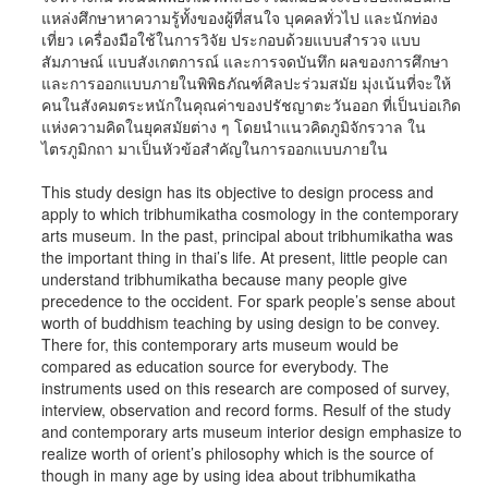
แหล่งศึกษาหาความรู้ทั้งของผู้ที่สนใจ บุคคลทั่วไป และนักท่อง
เที่ยว เครื่องมือใช้ในการวิจัย ประกอบด้วยแบบสำรวจ แบบ
สัมภาษณ์ แบบสังเกตการณ์ และการจดบันทึก ผลของการศึกษา
และการออกแบบภายในพิพิธภัณฑ์ศิลปะร่วมสมัย มุ่งเน้นที่จะให้
คนในสังคมตระหนักในคุณค่าของปรัชญาตะวันออก ที่เป็นบ่อเกิด
แห่งความคิดในยุคสมัยต่าง ๆ โดยนำแนวคิดภูมิจักรวาล ใน
ไตรภูมิกถา มาเป็นหัวข้อสำคัญในการออกแบบภายใน
This study design has its objective to design process and
apply to which tribhumikatha cosmology in the contemporary
arts museum. In the past, principal about tribhumikatha was
the important thing in thai’s life. At present, little people can
understand tribhumikatha because many people give
precedence to the occident. For spark people’s sense about
worth of buddhism teaching by using design to be convey.
There for, this contemporary arts museum would be
compared as education source for everybody. The
instruments used on this research are composed of survey,
interview, observation and record forms. Resulf of the study
and contemporary arts museum interior design emphasize to
realize worth of orient’s philosophy which is the source of
though in many age by using idea about tribhumikatha